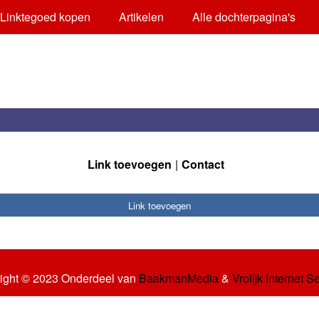
Linktegoed kopen
Artikelen
Alle dochterpagina's
Link toevoegen
Contact
Link toevoegen
ight © 2023 Onderdeel van
BaakmanMedia
&
Vrolijk Internet S