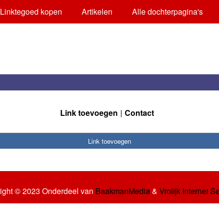
Linktegoed kopen
Artikelen
Alle dochterpagina's
Link toevoegen
Contact
Link toevoegen
ight © 2023 Onderdeel van
BaakmanMedia
&
Vrolijk Internet S